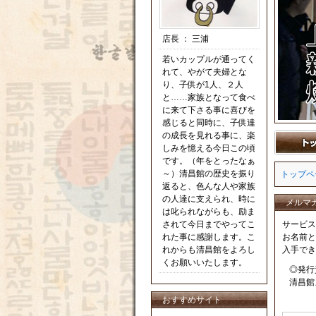
店長
：
三浦
若いカップルが通ってく
れて、やがて夫婦とな
り、子供が1人、２人
と……家族となって食べ
に来て下さる事に喜びを
感じると同時に、子供達
の成長を見れる事に、楽
しみを憶える今日この頃
です。（年をとったなぁ
～）清昌館の歴史を振り
トップペ
返ると、色んな人や家族
の人達に支えられ、時に
メルマ
は叱られながらも、励ま
されて今日までやってこ
サービス
れた事に感謝します。こ
お名前と
れからも清昌館をよろし
入手でき
くお願いいたします。
◎発行
清昌館
おすすめサイト