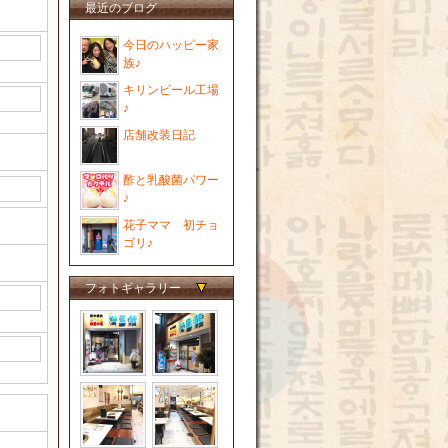
最近のブログ
今日のハッピー家
族♪
キリンビール工場
♪
店舗改装日記
酢と乳酸菌パワー
♪
花子ママ 初チョ
ゴリ♪
フォトギャラリー