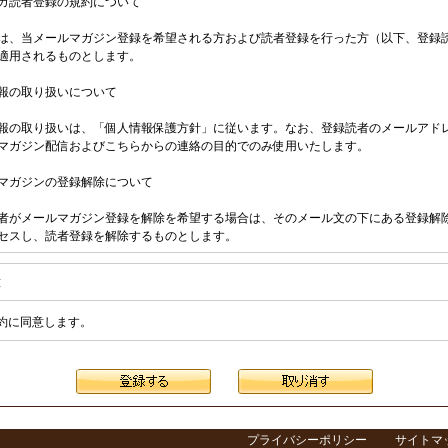
ガ読者登録の規約について
は、当メールマガジン登録を希望される方および読者登録を行った方（以下、登録
適用されるものとします。
報の取り扱いについて
報の取り扱いは、「個人情報保護方針」に従います。なお、登録読者のメールアド
マガジン配信およびこちらからの連絡の目的でのみ使用いたします。
マガジンの登録解除について
者がメールマガジン登録を解除を希望する場合は、そのメール文の下にある登録解
セスし、読者登録を解除するものとします。
者による読者登録解除について
意
が次のいずれかに該当すると認めたときは、読者登録を解除することがあります。
約に同意します。
アドレスに誤りがある、メールアドレスの使用が廃止されている、メールボックス
いになっているなどの理由により、配信したメールマガジンが不達となったとき。
者側のメールサーバの受信拒否または受信障害等により、メールマガジン配信に著
たとき。
「禁止事項」の項目にに該当する行為があったとき。
マガジンが廃刊されたとき。
プライバシーポリシー
サイトマ