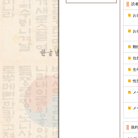
読
お
お
郵
住
生
性
メ
メ
規