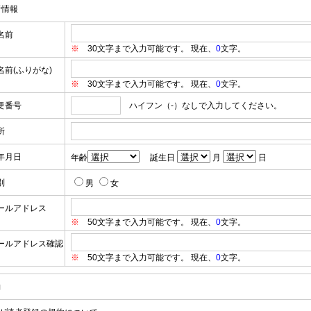
者情報
名前
※
30文字まで入力可能です。 現在、
0
文字。
名前(ふりがな)
※
30文字まで入力可能です。 現在、
0
文字。
便番号
ハイフン（-）なしで入力してください。
所
年月日
年齢
誕生日
月
日
別
男
女
ールアドレス
※
50文字まで入力可能です。 現在、
0
文字。
ールアドレス確認
※
50文字まで入力可能です。 現在、
0
文字。
約