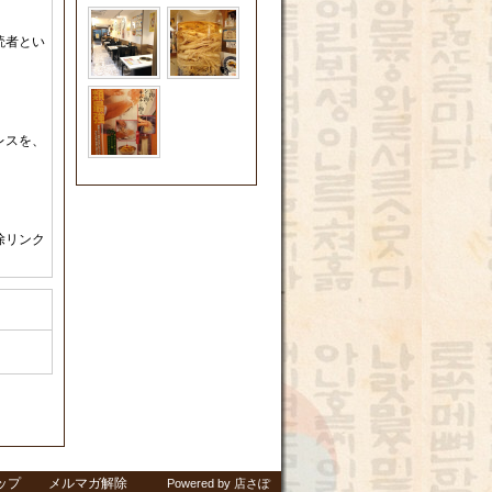
読者とい
レスを、
除リンク
が容量が
しい障害
ップ
メルマガ解除
Powered by 店さぽ