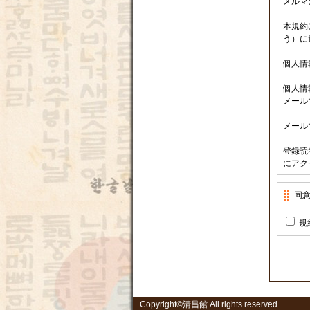
メルマ
本規約
う）に
個人情
個人情
メール
メール
登録読
にアク
当管理
同
管理者
規
メール
いっぱ
登録読
があっ
下記の
メール
Copyright©
清昌館
All rights reserved.