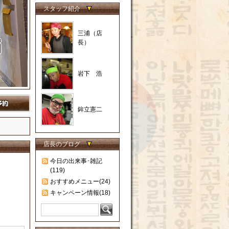
スタッフ紹介
三浦（店
長）
岩下 浩
鉾立憲二
店長のブログ
今日の出来事･雑記
(119)
おすすめメニュー(24)
キャンペーン情報(18)