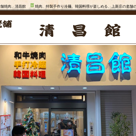
老舗焼肉、清昌館
焼肉、特製手作り冷麺、韓国料理が楽しめる、上新庄の老舗