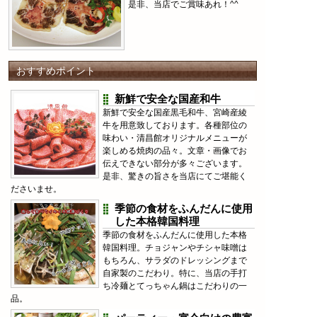
是非、当店でご賞味あれ！^^
おすすめポイント
新鮮で安全な国産和牛
新鮮で安全な国産黒毛和牛、宮崎産綾
牛を用意致しております。各種部位の
味わい・清昌館オリジナルメニューが
楽しめる焼肉の品々。文章・画像でお
伝えできない部分が多々ございます。
是非、驚きの旨さを当店にてご堪能く
ださいませ。
季節の食材をふんだんに使用
した本格韓国料理
季節の食材をふんだんに使用した本格
韓国料理。チョジャンやチシャ味噌は
もちろん、サラダのドレッシングまで
自家製のこだわり。特に、当店の手打
ち冷麺とてっちゃん鍋はこだわりの一
品。