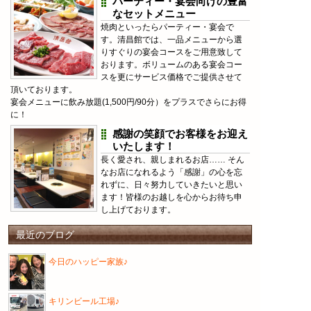
パーティー・宴会向けの豊富
なセットメニュー
焼肉といったらパーティー・宴会で
す。清昌館では、一品メニューから選
りすぐりの宴会コースをご用意致して
おります。ボリュームのある宴会コー
スを更にサービス価格でご提供させて
頂いております。
宴会メニューに飲み放題(1,500円/90分）をプラスでさらにお得
に！
感謝の笑顔でお客様をお迎え
いたします！
長く愛され、親しまれるお店…… そん
なお店になれるよう「感謝」の心を忘
れずに、日々努力していきたいと思い
ます！皆様のお越しを心からお待ち申
し上げております。
最近のブログ
今日のハッピー家族♪
キリンビール工場♪