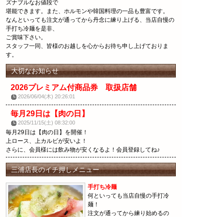
ズナブルなお値段で
堪能できます。また、ホルモンや韓国料理の一品も豊富です。
なんといっても注文が通ってから丹念に練り上げる、当店自慢の
手打ち冷麺を是非、
ご賞味下さい。
スタッフ一同、皆様のお越しを心からお待ち申し上げておりま
す。
大切なお知らせ
2026プレミアム付商品券 取扱店舗
2026/06/04(木) 20:26:01
毎月29日は【肉の日】
2025/11/15(土) 08:32:00
毎月29日は【肉の日】を開催！
上ロース、上カルビが安いよ！
さらに、会員様には飲み物が安くなるよ！会員登録してね♪
三浦店長のイチ押しメニュー
手打ち冷麺
何といっても当店自慢の手打冷
麺！
注文が通ってから練り始めるの