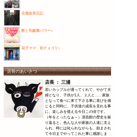
店舗改装日記
酢と乳酸菌パワー♪
花子ママ 初チョゴリ♪
店長のあいさつ
店長 ： 三浦
若いカップルが通ってくれて、やがて夫
婦となり、子供が1人、２人と……家族
となって食べに来て下さる事に喜びを感
じると同時に、子供達の成長を見れる事
に、楽しみを憶える今日この頃です。
（年をとったなぁ～）清昌館の歴史を振
り返ると、色んな人や家族の人達に支え
られ、時には叱られながらも、励まされ
て今日までやってこれた事に感謝しま