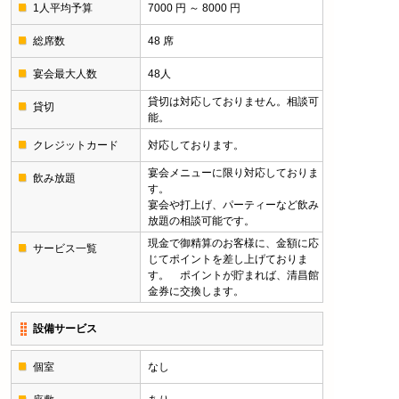
1人平均予算
7000 円 ～ 8000 円
総席数
48 席
宴会最大人数
48人
貸切は対応しておりません。相談可
貸切
能。
クレジットカード
対応しております。
宴会メニューに限り対応しておりま
飲み放題
す。
宴会や打上げ、パーティーなど飲み
放題の相談可能です。
現金で御精算のお客様に、金額に応
サービス一覧
じてポイントを差し上げておりま
す。 ポイントが貯まれば、清昌館
金券に交換します。
設備サービス
個室
なし