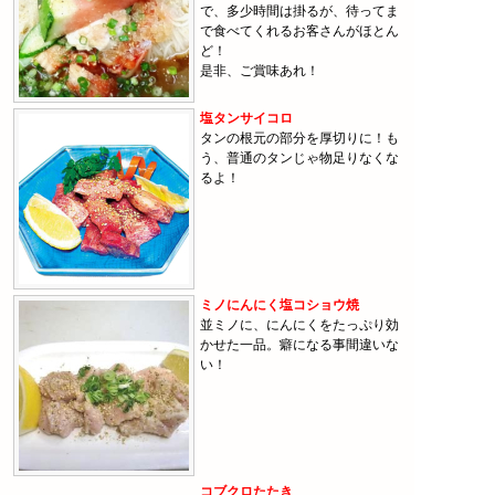
で、多少時間は掛るが、待ってま
で食べてくれるお客さんがほとん
ど！
是非、ご賞味あれ！
塩タンサイコロ
タンの根元の部分を厚切りに！も
う、普通のタンじゃ物足りなくな
るよ！
ミノにんにく塩コショウ焼
並ミノに、にんにくをたっぷり効
かせた一品。癖になる事間違いな
い！
コブクロたたき