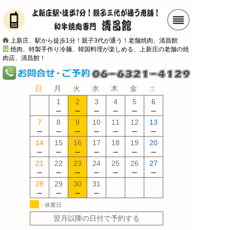
上新庄、駅から徒歩1分！親子3代が通う！老舗焼肉、清昌館
焼肉、特製手作り冷麺、韓国料理が楽しめる、上新庄の老舗の焼
肉店、清昌館！
日
月
火
水
木
金
土
1
2
3
4
5
6
7
8
9
10
11
12
13
14
15
16
17
18
19
20
21
22
23
24
25
26
27
28
29
30
31
：休業日
翌月以降の日付で予約する