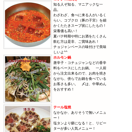
知る人ぞ知る、マニアックな一
品。
わざわざ、食べに来る人がいるく
らい。コブクロ（豚の子宮）を細
かくたたきスープ状にしたもの！
栄養価も高い！
夏バテ時期や特にお酒をたくさん
飲む方は是非、ご賞味あれ！
チョジャンベースの味付けで美味
しいよ^^
ホルモン鍋
唐辛子・コチュジャンなどの香辛
料をベースにしたお鍋。 一人前
から注文出来るので、お肉を焼き
ながら、傍らでお鍋を食べている
お客さも多い。 〆は、中華めん
をおすすめ！
テール塩焼
なかなか、ありそうで無いメニュ
ー！
塩タンより癖になる！と、リピー
ターが多い人気メニュー！